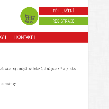
PŘIHLÁŠENÍ
REGISTRACE
KY |
| KONTAKT |
skáte nejlevnější tisk letáků, ať už jste z Prahy nebo
o poznámky.