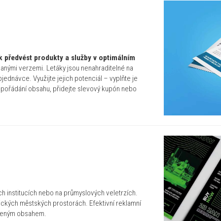
k předvést produkty a služby v optimálním
anými verzemi. Letáky jsou nenahraditelné na
jednávce. Využijte jejich potenciál – vyplňte je
uspořádání obsahu, přidejte slevový kupón nebo
ch institucích nebo na průmyslových veletrzích.
gických městských prostorách. Efektivní reklamní
šleným obsahem.