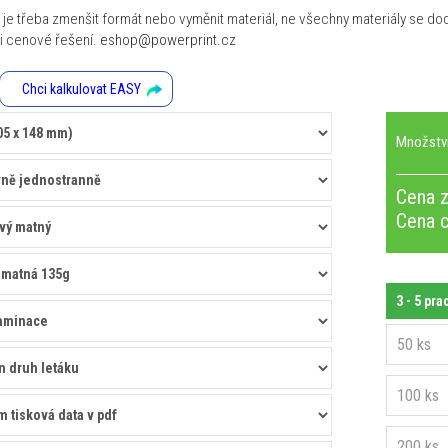
je třeba zmenšit formát nebo vyměnit materiál, ne všechny materiály se dod
 i cenové řešení.
eshop@powerprint.cz
Chci kalkulovat EASY
Množstv
Cena z
Cena 
3 - 5 pra
50 ks
100 ks
200 ks