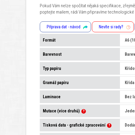
Pokud Vám nelze spočítat nějaká specifikace, zřejmě 
poptejte mailem, rádi Vám připravíme technologické
Příprava dat - návod
Nevíte si rady?
Formát
Barevnost
Typ papíru
Gramáž papíru
Laminace
Mutace (více druhů)
?
Tisková data - grafické zpracování
?