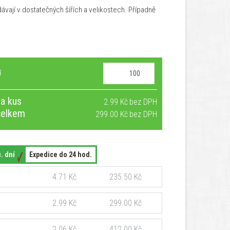
ávají v dostatečných šířích a velikostech. Případně
í
a kus
2.99 Kč
celkem
299.00 Kč
c. dní
Expedice do 24 hod.
4.71 Kč
235.50 Kč
2.99 Kč
299.00 Kč
2.06 Kč
412.00 Kč