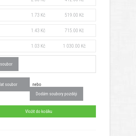
1.73 Kč
519.00 Kč
1.43 Kč
715.00 Kč
1.03 Kč
1 030.00 Kč
 soubor
dat soubor
nebo
Dodám soubory později
Vložit do košíku