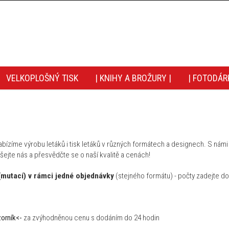
VELKOPLOŠNÝ TISK
| KNIHY A BROŽURY |
| FOTODÁR
bízíme výrobu letáků i tisk letáků v různých formátech a designech. S námi zí
šejte nás a přesvědčte se o naší kvalitě a cenách!
(mutací) v rámci jedné objednávky
(stejného formátu) - počty zadejte d
zorník<-
za zvýhodněnou cenu s dodáním do 24 hodin