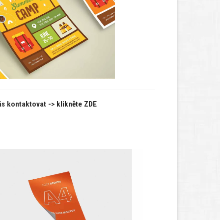
ás kontaktovat ->
klikněte ZDE