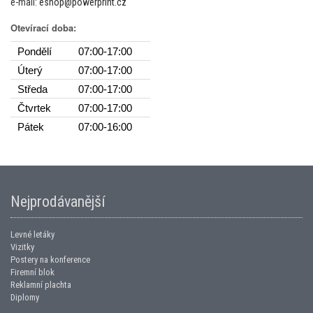
e-mail:
eshop@powerprint.cz
Otevírací doba:
Pondělí
07:00-17:00
Úterý
07:00-17:00
Středa
07:00-17:00
Čtvrtek
07:00-17:00
Pátek
07:00-16:00
Nejprodávanější
Levné letáky
Vizitky
Postery na konference
Firemní blok
Reklamní plachta
Diplomy