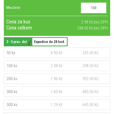
Množství
Cena za kus
2.98 Kč
Cena celkem
298.00 Kč
3 - 5 prac. dní
Expedice do 24 hod.
50 ks
4.90 Kč
245.00 Kč
100 ks
2.98 Kč
298.00 Kč
200 ks
1.96 Kč
392.00 Kč
300 ks
1.60 Kč
480.00 Kč
500 ks
1.29 Kč
645.00 Kč