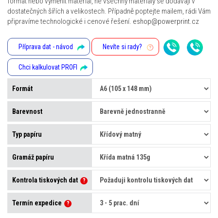
formát nebo vyměnit materiál, ne všechny materiály se dodávají v
dostatečných šířích a velikostech. Případně poptejte mailem, rádi Vám
připravíme technologické i cenové řešení.
eshop@powerprint.cz
Příprava dat - návod
Nevíte si rady?
Chci kalkulovat PROFI
Formát
Barevnost
Typ papíru
Gramáž papíru
Kontrola tiskových dat
?
Termín expedice
?