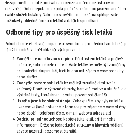
Nezapomeňte se také podívat na recenze a reference tiskárny od
zákazníků. Dobrá reputace a spokojení zákazníci jsou jasným signálem
kvality služeb tiskárny. Nakonec si ověřte, zda tiskárna splňuje vaše
požadavky ohledně formátu letáků a dalších specifikací.
Odborné tipy pro úspěšný tisk letáků
Pokud chcete efektivně propagovat svou firmu prostřednictvím letáků, je
důležité dodržovat několik klíčových pravidel:
Zaměřte se na cílovou skupinu:
Před tiskem letáků si pečlivě
definujte, koho chcete oslovit. Vaše letáky by měly být zaměřeny
na konkrétní skupinu lidí, kteří budou mít zájem o vaše produkty
nebo služby.
Zachyťte pozornost:
Leták by měl být vizuálně atraktivní a
zajímavý. Použijte výrazné obrázky, barevné motivy a stručné, ale
výstižné texty, které ihned upoutají pozornost čtenářů.
Uveďte jasné kontaktní údaje:
Zabezpečte, aby byly na letáku
uvedeny veškeré potřebné informace pro zájemce o vaše služby
nebo zboží – telefonní číslo, e-mail, webová adresa atd.
Dodržujte jednoduchost:
Nepřetěžujte leták příliš mnoha
informacemi. Držte se jednoduché struktury a hlavních sdělení,
abyste neztratili pozornost čtenářů.