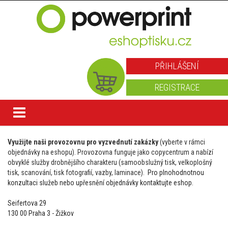
PŘIHLÁŠENÍ
REGISTRACE
Využijte naši provozovnu pro vyzvednutí zakázky
(vyberte v rámci
objednávky na eshopu). Provozovna funguje jako copycentrum a nabízí
obvyklé služby drobnějšího charakteru (samoobslužný tisk, velkoplošný
tisk, scanování, tisk fotografií, vazby, laminace).
Pro plnohodnotnou
konzultaci služeb nebo upřesnění objednávky kontaktujte eshop.
Seifertova 29
130 00 Praha 3 - Žižkov