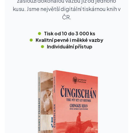
zaslouží dokonalou vazbu již od jednoho
kusu. Jsme největší digitální tiskárnou knih v
ČR.
Tisk od 10 do 3 000 ks
Kvalitní pevné i měkké vazby
Individuální přístup