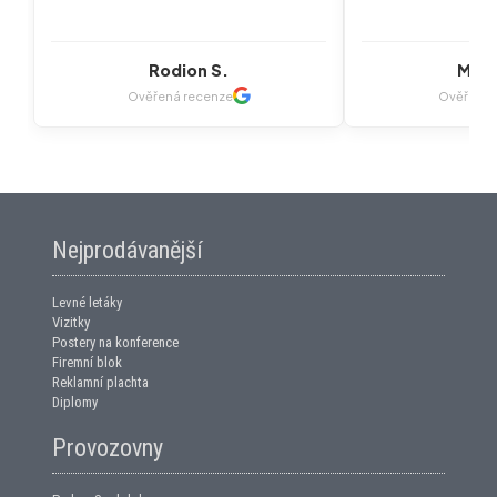
Rodion S.
Mart
Ověřená recenze
Ověřená 
Nejprodávanější
Levné letáky
Vizitky
Postery na konference
Firemní blok
Reklamní plachta
Diplomy
Provozovny