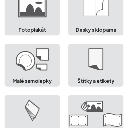
Fotoplakát
Desky s klopama
Malé samolepky
Štítky a etikety