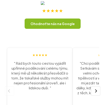
★★★★★
Ohodnoťte nás na Google
★★★★★
★★
" Rád bych touto cestou vyjádřil
"Chci poděkov
upřímné poděkování celému týmu,
Setkávám se t
který mě už několikrát přesvědčil o
velmi ochotn
tom, že tiskařské služby mohou mít
trpělivostí a vstř
nejen profesionální úroveň, ale i
mi jezdit tam 
lidskou duši. "
dálky, když potře
z těch, které nab