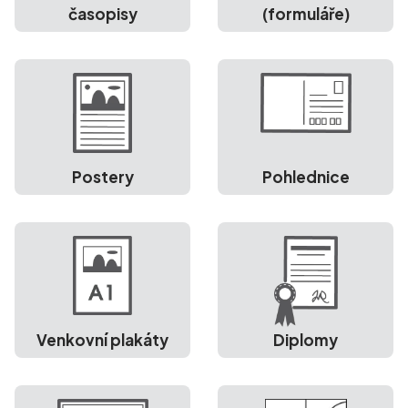
časopisy
(formuláře)
Postery
Pohlednice
Venkovní plakáty
Diplomy