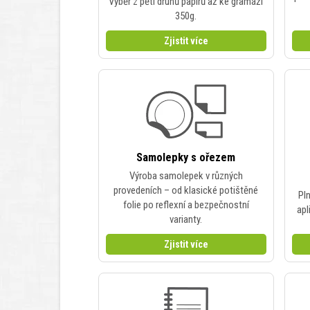
Výběr z pěti druhů papírů až ke gramáži
350g.
Zjistit více
Samolepky s ořezem
Výroba samolepek v různých
provedeních – od klasické potištěné
Pln
folie po reflexní a bezpečnostní
apl
varianty.
Zjistit více