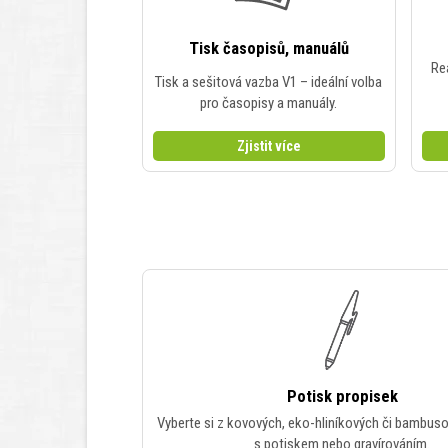
Tisk časopisů, manuálů
Re
Tisk a sešitová vazba V1 – ideální volba
pro časopisy a manuály.
Zjistit více
Potisk propisek
Vyberte si z kovových, eko-hliníkových či bambus
s potiskem nebo gravírováním.