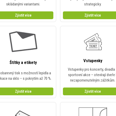
skládanými variantami.
strategicky.
Zjistit více
Zjistit více
Vstupenky
Štítky a etikety
Vstupenky pro koncerty, divadla
obarevný tisk s možností lepidla a
sportovní akce – otevírají dveře
ikace na sklo – s pokrytím až 70 %.
nezapomenutelným zážitkům.
Zjistit více
Zjistit více