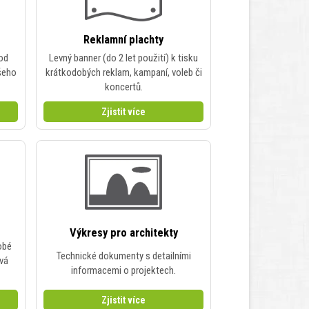
Reklamní plachty
 od
Levný banner (do 2 let použití) k tisku
ašeho
krátkodobých reklam, kampaní, voleb či
koncertů.
Zjistit více
Výkresy pro architekty
obé
Technické dokumenty s detailními
ová
informacemi o projektech.
Zjistit více