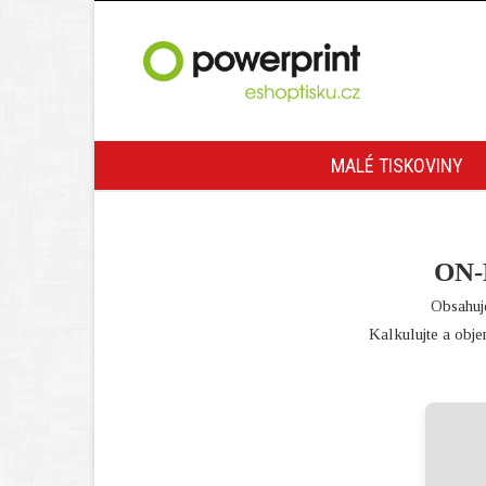
MALÉ TISKOVINY
ON-
Obsahuje
Kalkulujte a objen