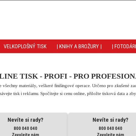
VELKOPLOŠNÝ TISK
| KNIHY A BROŽURY |
| FOTODÁR
LINE TISK - PROFI - PRO PROFESIO
 všechny materiály, veškeré finišingové operace. Určeno pro zkušené za
ávejte tisk i reklamu. Spočítejte si cenu online, přiložte tisková data a zb
Nevíte si rady?
Nevíte si rady?
800 040 040
800 040 040
Zavolejte nám
Zavolejte nám