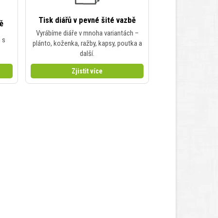
Tisk diářů v pevné šité vazbě
bě
Vyrábíme diáře v mnoha variantách –
e s
plánto, koženka, ražby, kapsy, poutka a
další.
Zjistit více