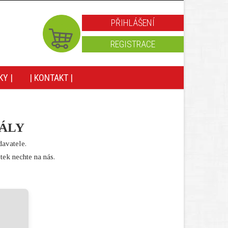
PŘIHLÁŠENÍ
REGISTRACE
KY |
| KONTAKT |
NÁLY
davatele.
ytek nechte na nás.