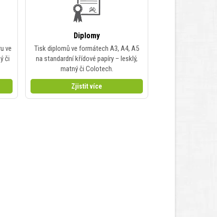
Diplomy
ru ve
Tisk diplomů ve formátech A3, A4, A5
ý či
na standardní křídové papíry – lesklý,
matný či Colotech.
Zjistit více