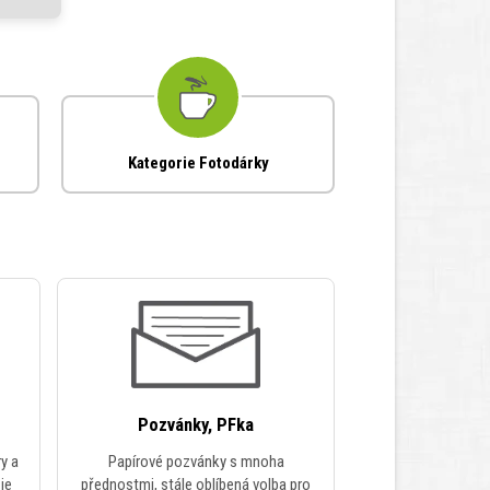
Kategorie Fotodárky
Pozvánky, PFka
ry a
Papírové pozvánky s mnoha
je
přednostmi, stále oblíbená volba pro