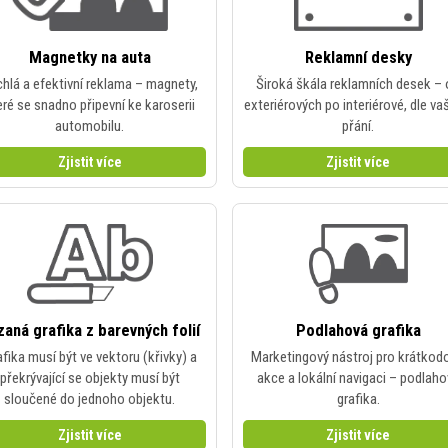
Magnetky na auta
Reklamní desky
hlá a efektivní reklama – magnety,
Široká škála reklamních desek –
eré se snadno připevní ke karoserii
exteriérových po interiérové, dle v
automobilu.
přání.
Zjistit více
Zjistit více
aná grafika z barevných folií
Podlahová grafika
fika musí být ve vektoru (křivky) a
Marketingový nástroj pro krátkod
překrývající se objekty musí být
akce a lokální navigaci – podlah
sloučené do jednoho objektu.
grafika.
Zjistit více
Zjistit více