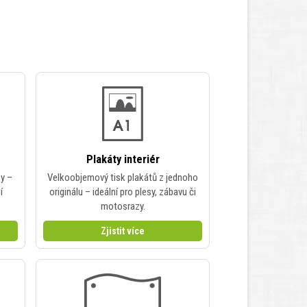
Plakáty interiér
hy –
Velkoobjemový tisk plakátů z jednoho
í
originálu – ideální pro plesy, zábavu či
motosrazy.
Zjistit více