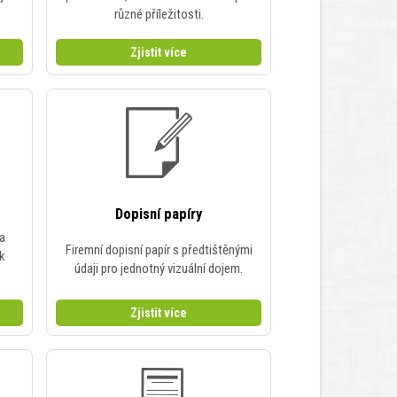
různé příležitosti.
Zjistit více
Dopisní papíry
 a
Firemní dopisní papír s předtištěnými
 k
údaji pro jednotný vizuální dojem.
Zjistit více