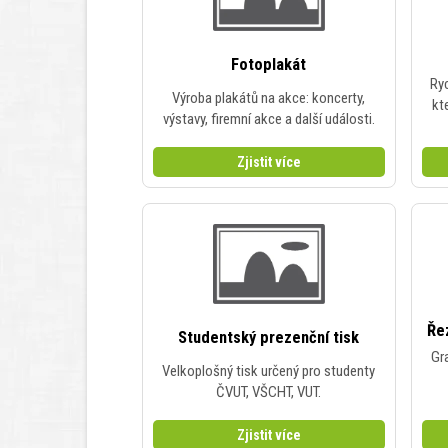
Fotoplakát
Ryc
Výroba plakátů na akce: koncerty,
kt
výstavy, firemní akce a další události.
Zjistit více
Řez
Studentský prezenční tisk
Gra
Velkoplošný tisk určený pro studenty
ČVUT, VŠCHT, VUT.
Zjistit více