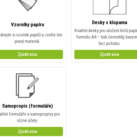
Desky s klopama
Vzorníky papíru
Kvalitní desky pro uložení listů papí
dnejte si vzorník papírů a zvolte ten
formátu A4 – tisk černobílý, barevn
pravý materiál.
bez potisku.
Zjistit více
Zjistit více
Samopropis (formuláře)
alitní formuláře a samopropisy pro
různé účely.
Zjistit více