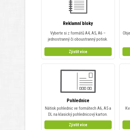
Reklamní bloky
Vyberte si z formátů A4, A5, A6 –
Obje
jednostranný či oboustranný potisk.
Zjistit více
Pohlednice
Nátisk pohlednic ve formátech A6, A5 a
Kv
DL na klasický pohlednicový karton.
Zjistit více