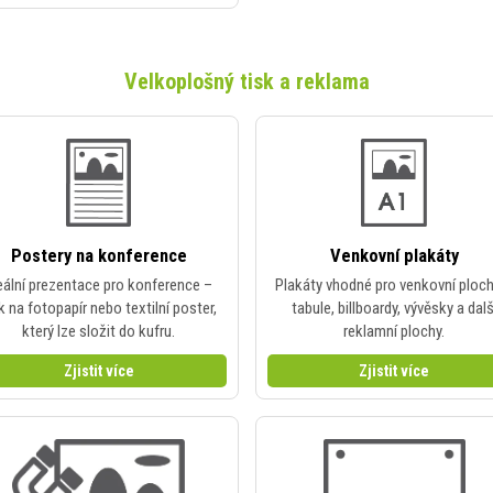
Velkoplošný tisk a reklama
Postery na konference
Venkovní plakáty
eální prezentace pro konference –
Plakáty vhodné pro venkovní ploc
k na fotopapír nebo textilní poster,
tabule, billboardy, vývěsky a dalš
který lze složit do kufru.
reklamní plochy.
Zjistit více
Zjistit více