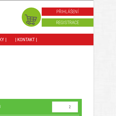
PŘIHLÁŠENÍ
REGISTRACE
KY |
| KONTAKT |
í