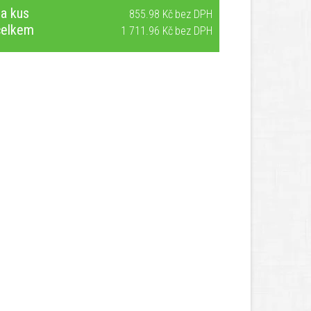
a kus
855.98 Kč
celkem
1 711.96 Kč