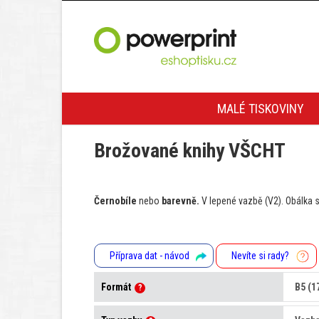
MALÉ TISKOVINY
Brožované knihy VŠCHT
Černobíle
nebo
barevně.
V lepené
vazbě (V2). Obálka 
Příprava dat - návod
Nevíte si rady?
Formát
?