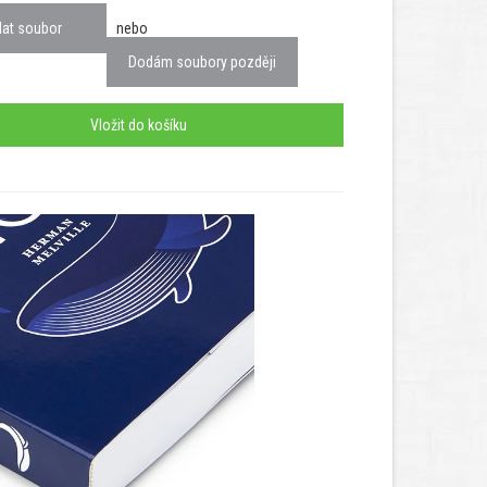
dat soubor
nebo
Dodám soubory později
Vložit do košíku