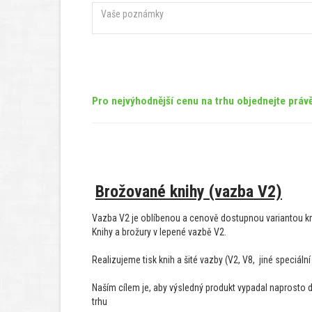
Pro nejvýhodnější cenu na trhu objednejte právě
Brožované knihy (vazba V2)
Vazba V2 je oblíbenou a cenově dostupnou variantou kn
Knihy a brožury v lepené vazbě V2.
Realizujeme tisk knih a šité vazby (V2, V8, jiné speciální
Naším cílem je, aby výsledný produkt vypadal naprosto 
trhu