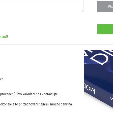
Při
 teď!
ih.
 provedení). Pro kalkulaci nás kontaktujte.
dokonale a to při zachování nejnižší možné ceny na