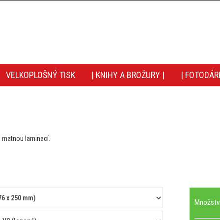
VELKOPLOŠNÝ TISK
| KNIHY A BROŽURY |
| FOTODÁR
s matnou laminací.
Množstv