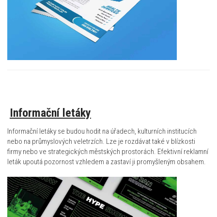
Informační letáky
Informační letáky se budou hodit na úřadech, kulturních institucích
nebo na průmyslových veletrzích. Lze je rozdávat také v blízkosti
firmy nebo ve strategických městských prostorách. Efektivní reklamní
leták upoutá pozornost vzhledem a zastaví ji promyšleným obsahem.