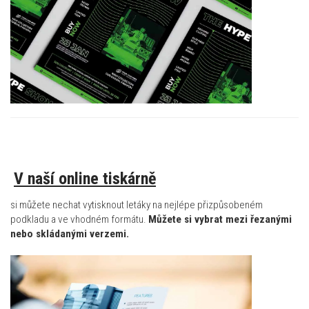
V naší online tiskárně
si můžete nechat vytisknout letáky na nejlépe přizpůsobeném
podkladu a ve vhodném formátu.
Můžete si vybrat mezi řezanými
nebo skládanými verzemi.