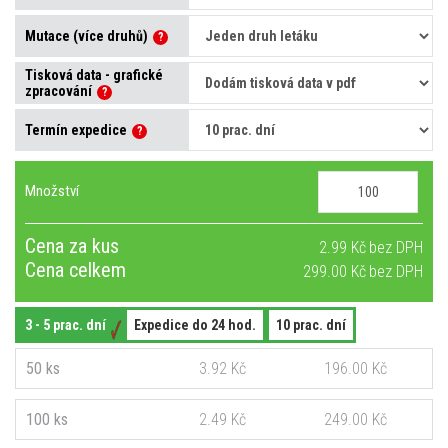
Mutace (více druhů)
?
Tisková data - grafické
zpracování
?
Termín expedice
?
Množství
Cena za kus
2.99 Kč
Cena celkem
299.00 Kč
3 - 5 prac. dní
Expedice do 24 hod.
10 prac. dní
50 ks
3.92 Kč
196.00 Kč
100 ks
2.49 Kč
249.00 Kč