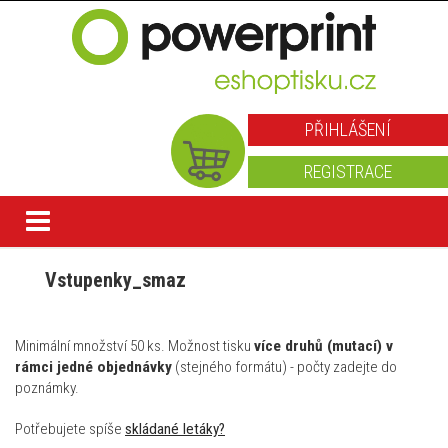
PŘIHLÁŠENÍ
REGISTRACE
Vstupenky_smaz
Minimální množství 50 ks. Možnost tisku
více druhů (mutací) v
rámci jedné objednávky
(stejného formátu) - počty zadejte do
poznámky.
Potřebujete spíše
skládané letáky?